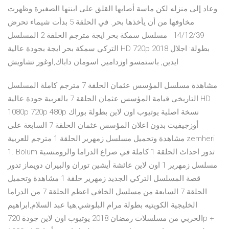
وعاد إلى منزله لكن ماسة أصابها القلق على ابنتها الصغيرة وظهرت
مخاوفها من أن يأخذها بحر. في الحلقة 5 بدأت شيماء تحرض
14/12/39 · مسلسل سمكة بحر ايجة مترجم الحلقة 2 المسلسل
التركي سمكة بحر ايجة بجودة عالية HD 720p 2018 بطولة: اجلال
ايدين, باستمسو اوزدامير, اسومان داباك,اوغور تشاويش
مشاهدة مسلسل المؤسس عثمان الحلقة 7 مترجم كاملة المسلسل
التاريخي قيامة المؤسس عثمان الحلقة 7 بالعربية جودة عالية HD
1080p 720p 480p نسخة اصلية يوتيوب اون لاين بطولة بوراك
أوزجيفيت بدون اعلان المؤسس عثمان الحلقة 7 السابعة على
مشاهدة وتحميل مسلسل زمهرير الحلقة 1 مترجم للعربية zemheri
1. Bölüm تدور احداث الحلقة 1 كاملة في صراع الدراما والرومنسية
مسلسل زمهرير 1 اون لاين عائشة أيشين توران والبيران دويماز تدور
قصة المسلسل التركي الجديد زمهرير حلقة 1 مشاهدة وتحميل
الحلقة 7 السابعة من مسلسل الخافي اعظم الحلقة 7 من الدراما
الخليجية الكويتيه بطولة مرام البلوشي,هيا عبد السلام,ابراهيم
الحربي من مسلسلات رمضان 2018 يوتيوب اون لاين جودة 720p +