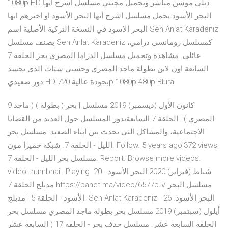
1080p HD ديلي موشن مباشر وتحميل مجتني مسلسل اشرح أيها
البحر الأسود يحمل مسلسل اشرح أيها البحر الأسود او اخبرهم ايها
البحر الاسود في النسخة التركية الأصلية اسم Sen Anlat Karadeniz.
يصنف مسلسل Sen Anlat Karadeniz كمسلسل رومانسى درامي،
عائلى. مشاهدة وتحميل مسلسل الدراما المصري بحر الحلقة 7
السابعة اون لاين بطولة ماجد المصري وحسني شتات الذي يجسد
دور صعيدي HD بجودة عالية 720p 1080p 480p Blura
9 كانون الأول (ديسمبر) 2019 مسلسل | بحر ( بطولة ) ( ماجد
المصري ) | الحلقة 7 السابعةيدور المسلسل حول العديد من القضايا
الاجتماعية، والمشاكل التي تحدث بين أبناء الصعيد مسلسل بحر
الليل - الحلقة 7. شبكة جميرا مون. Follow. 5 years ago|372 views.
مسلسل بحر الليل - الحلقة 7. Report. Browse more videos.
video thumbnail. Playing 20 شباط (فبراير) 2020 البحر الأسود -
مدبلج الحلقة 7 https://panet.ma/video/6577b5/ مسلسل البحر
الأسود - الحلقة 5 | مدبلج. Sen Anlat Karadeniz - البحر الأسود. 26
أيلول (سبتمبر) 2019 مسلسل بحر بطولة ماجد المصري مسلسل بحر
الحلقة السابعة عشر. مسلسل حدف بحر - الحلقة 17 ( السابعة عشر