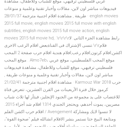
عربي فلسطيني ترفيهي، موقع للشباب وللاطفال، مشاهدة
فيديوهات مباشر اون لاين، مقالات وأخبار تقنية وعلمية و منوعات
طريفة , مشاهدة افلام اجنبية مترجمة 28/01/37 · english movies
2015 full movie, english movies 2015 full movie with english
subtitles, english movies 2015 full movie action, english
movies 2015 full movie hd, .\r\r\r\rرابط مشاهدة الجزء الثانى :لا
تنسى الإشتراك فى القناةبعض افلام الرعب الاخرى.\r\rفلام
اكشن,افلام كرتون,افلام رعب,افلام هندية افلام حرب صفحة 2 المحب
. موقع المحب Almo7eb، موقع المحب الفلسطيني، موقع عربي
فلسطيني ترفيهي، موقع للشباب وللاطفال، مشاهدة فيديوهات
مباشر اون لاين، مقالات وأخبار تقنية وعلمية و منوعات طريفة ,
مشاهدة افلام اجنبية مترجمة 21/02/41 · Karmouz War 2018 حرب
كرموز.خلال فترة اﻷربعينات من القرن العشرين، تتعرض فتاة
للاغتصاب على يد مجموعة من الجنود اﻹنجليز، فيثأر لها ثلاث شباب
مصريين، يموت أحدهم، ويحتجز الجندي 1314 افلام شد أجزاء 2015.
افلام حرب اكشن الفلم / Avengement لا تنسوا لايك ومشاركة
ومتابعة البيج حتا نستمر بنشر الافلام انشالله فيلم "صحوة القوة"،
الحلقة السابعة ضمن سلسلة أفلام حرب النجوم، يُعرض لأول مرة