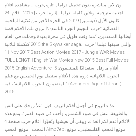
اون لاين مباشرة بدون تحميل دراما , اثارة ,حرب .. مشاهدة افلام
اجنبية مترجمة اونلاين كاملة. دراما | إثاره | حرب | 2015. افلام. 24
كانون الأول (ديسمبر) 2019 في الجزء الأخير من ثلاثية الملحمة
الفضائية “حرب النجوم: الجزء التاسع- ذا تروي تلك الأفلام قصة
أبطالها المتعددين، “منذ وقت طويل في مجرة بعيدة وحملت في العام
2015 كتكملة لثلاثية the Skywalker saga، والتي سبقها فيلما “حرب
11 Nov 2017 Best Action Movies 2017 - Jungle WAR Movies
FULL LENGTH English War Movies New 2015 Best Full Movies
2015 English Adventure 5 أفلام مارفل استعدادًا للمنتقمون:
الحرب اللانهائية ذروة هذه الأفلام ستصل يوم الخميس مع فيلم
"المنتقمون: الحرب اللانهائية"، فيه (Avengers: Age of Ultron (
2015.
غذاء الروح في أجمل أفلام الريف. قيل: “غذِّ روحك على الفن
والطبيعة، عش في ضوء الشمس، وأحب في ضوء القمر”، ومع هذه
الأفلام أقدم لكم الغذاء، ويبقى أن تعيشوا وتُحبّوا. افلام حرب صفحة 4
المحب . موقع المحب Almo7eb، موقع المحب الفلسطيني، موقع