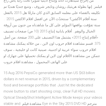
من إخراج سيدهارت أناند وإنتاج أديتيا شوبرا تحت راية ياش راج
فيلمز. إنها بطولة هريثيك روشان وتايجر شروف ، وتتبع جنديًا هنديًا تم
تكليفه بالقضاء على معلمه السابق الذي كان مارقًا هل 2015 بالفعل
سنة أفلام الأكشن؟ سنتحدّث الآن عن افضل افلام الاكشن 2015 ..
سنة تفوّقت بواقعها المؤلم على كل ما شاهدناه من جنون بين أروقة
الخيال والوهم.. أفلام يابانية إنتاج 2015‏ (10 ص) صفحات تصنيف
«أفلام إنتاج 2015» يشتمل هذا التصنيف على 200 صفحة، من أصل
375. قسم مشاهدة افلام حروب اون لاين ، من خلاله يمكنك مشاهدة
افلام حروب سواء عربية او اجنبية، صينية كانت او خليجية ، سوف
تتمكن من مشاهدة الأفلام اون لاين او يمكنك تحميلها على جهازك او
على الهاتف المحمول ، مشاهدة افلام حروب
15 Aug 2016 PepsiCo generated more than US $63 billion
dollars in net revenue in 2015, driven by a complementary
food and beverage portfolio that Just hit the dedicated
movie button to start shooting crisp, clear Full HD movies.
Optical SteadyShot Intelligent Active Mode keeps your videos
stable and مشاهدة فيلم Eye in the Sky 2015 DVD HD مترجم